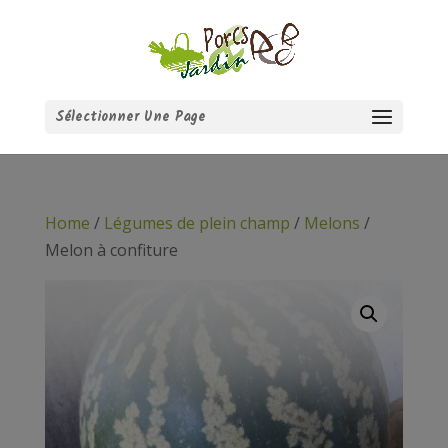
Sélectionner Une Page
Home
/
Légumes de plein champ
/
Melons
/
Melon à confiture