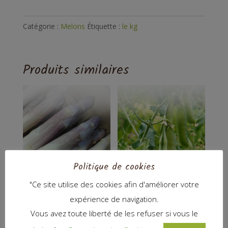
Catégorie :
Melons
Étiquette :
le kg
Produits similaires
Politique de cookies
Asperges
Petits pois
"Ce site utilise des cookies afin d'améliorer votre
8,00
€
8,00
€
expérience de navigation.
Vous avez toute liberté de les refuser si vous le