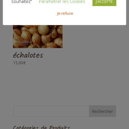
souhaitez"
Paramétrer les Cookies
J'ACCEPTE
Je refuse
échalotes
15,00
€
Catégories de Produits