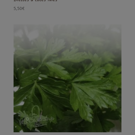
5,50
€