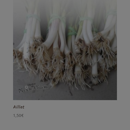
Aillet
1,50
€