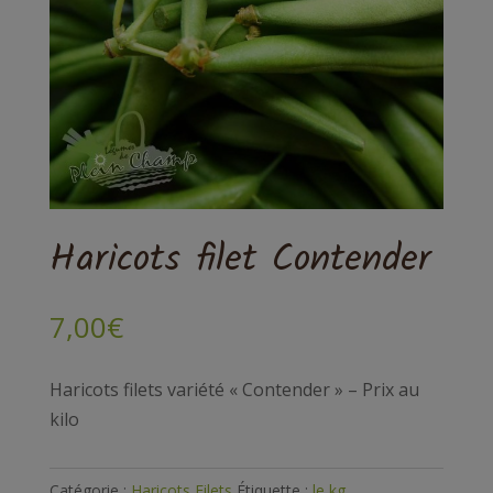
Haricots filet Contender
7,00
€
Haricots filets variété « Contender » – Prix au
kilo
Catégorie :
Haricots Filets
Étiquette :
le kg