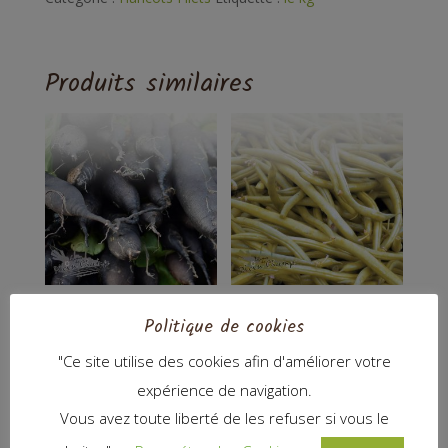
Produits similaires
Scorsonère
Haricots filet
Politique de cookies
Roc Brun
4,00
€
"Ce site utilise des cookies afin d'améliorer votre
7,00
€
expérience de navigation.
Vous avez toute liberté de les refuser si vous le