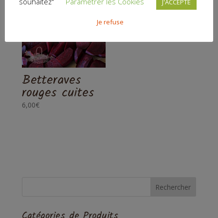
souhaitez"
Paramétrer les Cookies
J'ACCEPTE
Je refuse
Betteraves
rouges cuites
6,00
€
Catégories de Produits