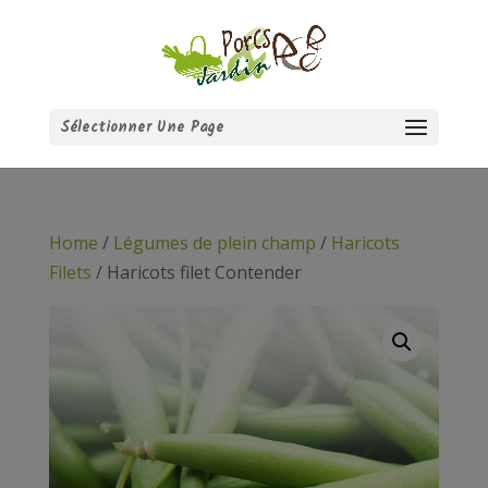
Sélectionner Une Page
Home
/
Légumes de plein champ
/
Haricots
Filets
/ Haricots filet Contender