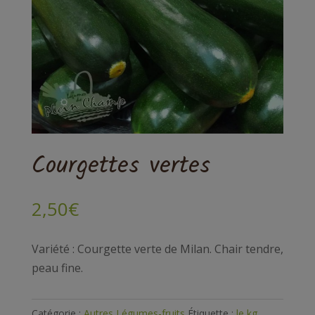
Courgettes vertes
2,50
€
Variété : Courgette verte de Milan. Chair tendre,
peau fine.
Catégorie :
Autres Légumes-fruits
Étiquette :
le kg