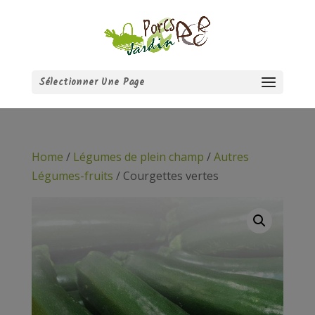
Sélectionner Une Page
Home
/
Légumes de plein champ
/
Autres
Légumes-fruits
/ Courgettes vertes