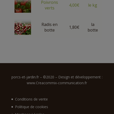
Poivrons
4,00
€
le kg
verts
Radis en
la
1,80
€
botte
botte
porcs-et-jardin.fr – ©2020 – Design et développement :
www.Creacommix-communication.fr
Conditions de vente
Politique de cookies