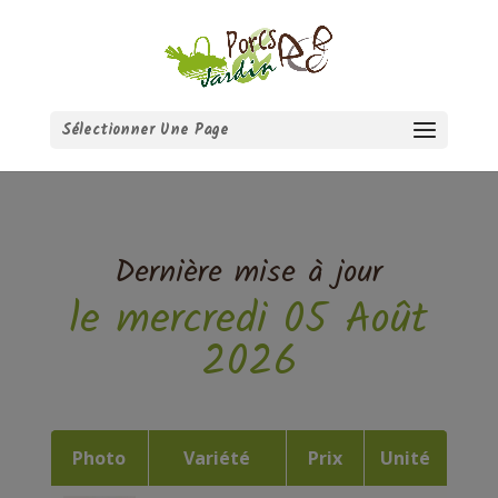
Sélectionner Une Page
Dernière mise à jour
le mercredi 05 Août
2026
Photo
Variété
Prix
Unité